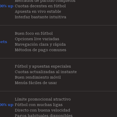
Mercados de partido completos
100% up
Cuotas decentes en fútbol
Apuesta en vivo estable
Interfaz bastante intuitiva
Buen foco en fútbol
Opciones live variadas
bets
Navegación clara y rápida
Métodos de pago comunes
Fútbol y apuestas especiales
Cuotas actualizadas al instante
Buen rendimiento móvil
Menús fáciles de usar
Límite promocional atractivo
100% up
Fútbol con muchas ligas
Directo con buena velocidad
Pagos habituales disponibles