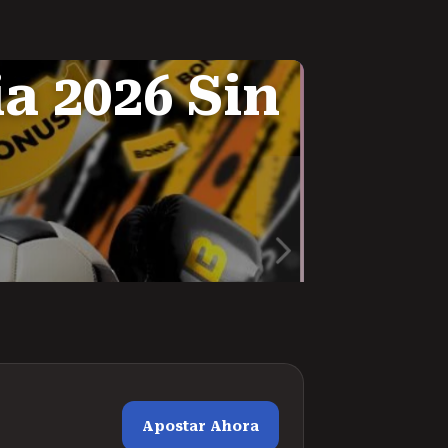
a 2026 Sin
Apostar Ahora