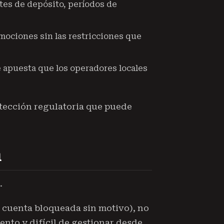
ites de depósito, períodos de
mociones sin las restricciones que
 apuesta que los operadores locales
otección regulatoria que puede
a
.
a cuenta bloqueada sin motivo), no
nto y difícil de gestionar desde