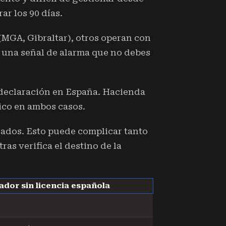
ar los 90 días.
 (MGA, Gibraltar), otros operan con
s una señal de alarma que no debes
 declaración en España. Hacienda
tico en ambos casos.
ados. Esto puede complicar tanto
as verifica el destino de la
dor sin licencia española