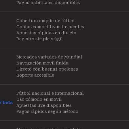
Pagos habituales disponibles
Cobertura amplia de fútbol
Cuotas competitivas frecuentes
Apuestas rápidas en directo
Registro simple y ágil
Mercados variados de Mundial
Navegación móvil fluida
Directo con buenas opciones
Soporte accesible
Fútbol nacional e internacional
Uso cómodo en móvil
e bets
Apuestas live disponibles
Pagos rápidos según método