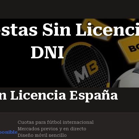
tas Sin Licenci
DNI
n Licencia España
Cuotas para fútbol internacional
Mercados previos y en directo
ponible
Diseño móvil sencillo