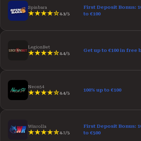
First Deposit Bonus: 
Spinbara
to €100
4.3/5
LegionBet
Get up to €100 in free 
4.4/5
Neon54
100% up to €100
4.4/5
First Deposit Bonus: 
Winrolla
to €500
4.7/5