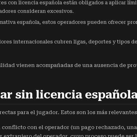
es con licencia española están obligados a aplicar lím
adores consideran excesivos.
ormativa española, estos operadores pueden ofrecer pro
res internacionales cubren ligas, deportes y tipos de
ibilidad vienen acompañadas de una ausencia de pr
ar sin licencia español
rectas para el jugador. Estos son los más relevantes
n conflicto con el operador (un pago rechazado, un
extranjero del operador, cuyo proceso puede ser le